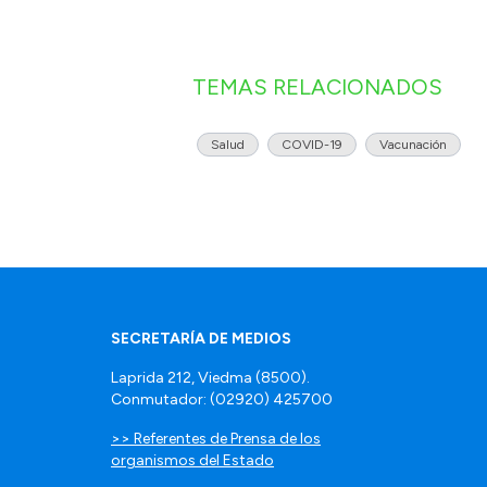
TEMAS RELACIONADOS
Salud
COVID-19
Vacunación
SECRETARÍA DE MEDIOS
Laprida 212, Viedma (8500).
Conmutador: (02920) 425700
>> Referentes de Prensa de los
organismos del Estado