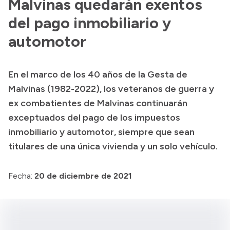
Malvinas quedarán exentos
del pago inmobiliario y
Presupuesto
automotor
Boletín Oficial
Compras y licitaciones
Consulta de expedientes
En el marco de los 40 años de la Gesta de
Consulta de pago a proveedores
Malvinas (1982-2022), los veteranos de guerra y
ex combatientes de Malvinas continuarán
Convocatorias
exceptuados del pago de los impuestos
Intranet
inmobiliario y automotor, siempre que sean
Login
titulares de una única vivienda y un solo vehículo.
Fecha:
20 de diciembre de 2021