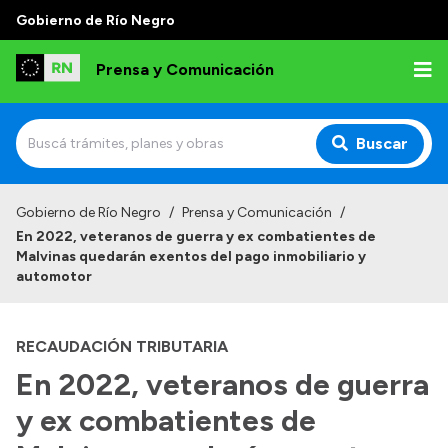
Gobierno de Río Negro
Prensa y Comunicación
Buscar
Inicio
Gobierno de Río Negro
/
Prensa y Comunicación
/
En 2022, veteranos de guerra y ex combatientes de
Institucional
Malvinas quedarán exentos del pago inmobiliario y
automotor
Autoridades
Referentes de prensa
RECAUDACIÓN TRIBUTARIA
Archivo de noticias
En 2022, veteranos de guerra
y ex combatientes de
Transparencia