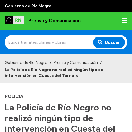
Gobierno de Río Negro
Prensa y Comunicación
Buscar
Inicio
Gobierno de Río Negro
/
Prensa y Comunicación
/
La Policía de Río Negro no realizó ningún tipo de
Institucional
intervención en Cuesta del Ternero
Autoridades
POLICÍA
Referentes de prensa
La Policía de Río Negro no
Archivo de noticias
realizó ningún tipo de
intervención en Cuesta del
Transparencia