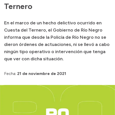
Ternero
Presupuesto
Boletín Oficial
En el marco de un hecho delictivo ocurrido en
Compras y licitaciones
Cuesta del Ternero, el Gobierno de Río Negro
Consulta de expedientes
informa que desde la Policía de Río Negro no se
Consulta de pago a proveedores
dieron órdenes de actuaciones, ni se llevó a cabo
ningún tipo operativo o intervención que tenga
Convocatorias
que ver con dicha situación.
Intranet
Login
Fecha:
21 de noviembre de 2021