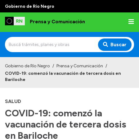
Gobierno de Río Negro
Prensa y Comunicación
Buscar
Inicio
Gobierno de Río Negro
/
Prensa y Comunicación
/
COVID-19: comenzó la vacunación de tercera dosis en
Institucional
Bariloche
Autoridades
SALUD
Referentes de prensa
COVID-19: comenzó la
Archivo de noticias
vacunación de tercera dosis
en Bariloche
Transparencia