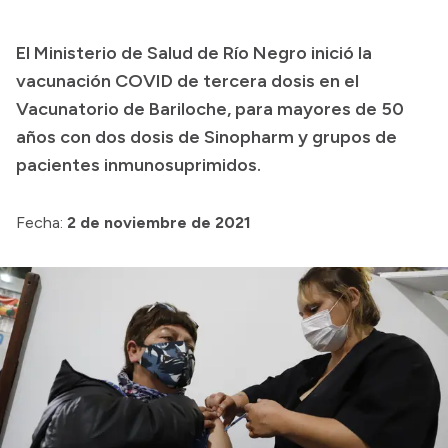
Presupuesto
El Ministerio de Salud de Río Negro inició la
Boletín Oficial
vacunación COVID de tercera dosis en el
Compras y licitaciones
Vacunatorio de Bariloche, para mayores de 50
años con dos dosis de Sinopharm y grupos de
Consulta de expedientes
pacientes inmunosuprimidos.
Consulta de pago a proveedores
Convocatorias
Fecha:
2 de noviembre de 2021
Intranet
Login