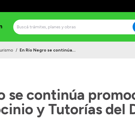
n
urismo
/
En Río Negro se continúa...
o se continúa promo
cinio y Tutorías del