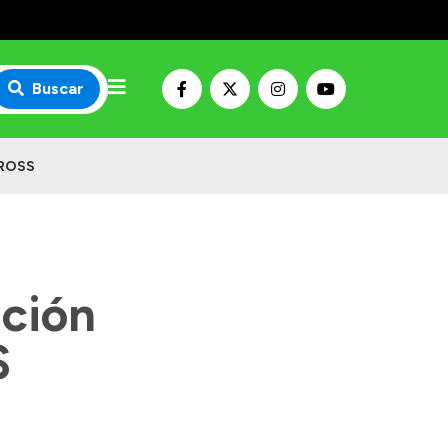
Buscar
IPROSS
ación
S