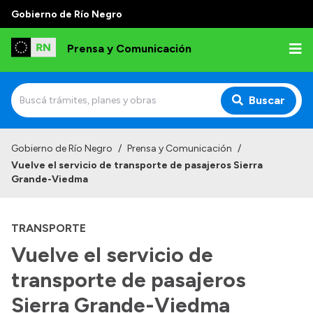
Gobierno de Río Negro
Prensa y Comunicación
Buscar
Inicio
Gobierno de Río Negro
/
Prensa y Comunicación
/
Vuelve el servicio de transporte de pasajeros Sierra
Institucional
Grande-Viedma
Autoridades
TRANSPORTE
Referentes de prensa
Vuelve el servicio de
Archivo de noticias
transporte de pasajeros
Sierra Grande-Viedma
Transparencia