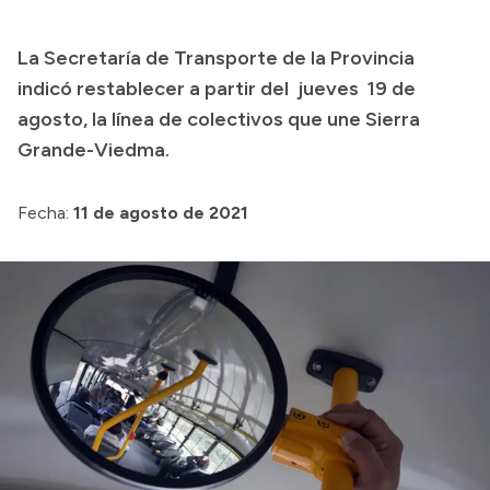
Presupuesto
La Secretaría de Transporte de la Provincia
Boletín Oficial
indicó restablecer a partir del jueves 19 de
Compras y licitaciones
agosto, la línea de colectivos que une Sierra
Grande-Viedma.
Consulta de expedientes
Consulta de pago a proveedores
Fecha:
11 de agosto de 2021
Convocatorias
Intranet
Login