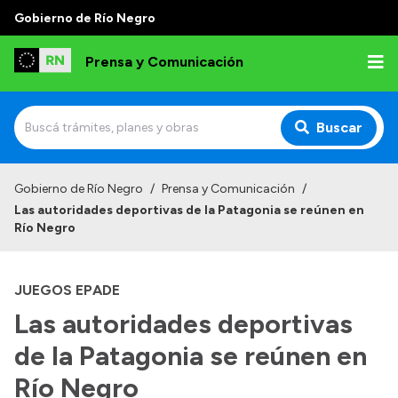
Gobierno de Río Negro
Prensa y Comunicación
Buscar
Inicio
Gobierno de Río Negro
/
Prensa y Comunicación
/
Las autoridades deportivas de la Patagonia se reúnen en
Institucional
Río Negro
Autoridades
JUEGOS EPADE
Referentes de prensa
Las autoridades deportivas
Archivo de noticias
de la Patagonia se reúnen en
Río Negro
Transparencia