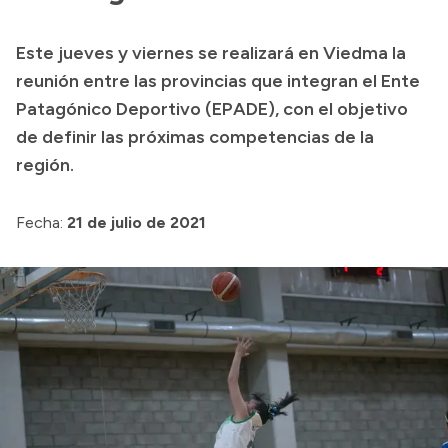
Presupuesto
Este jueves y viernes se realizará en Viedma la
Boletín Oficial
reunión entre las provincias que integran el Ente
Compras y licitaciones
Patagónico Deportivo (EPADE), con el objetivo
de definir las próximas competencias de la
Consulta de expedientes
región.
Consulta de pago a proveedores
Convocatorias
Fecha:
21 de julio de 2021
Intranet
Login