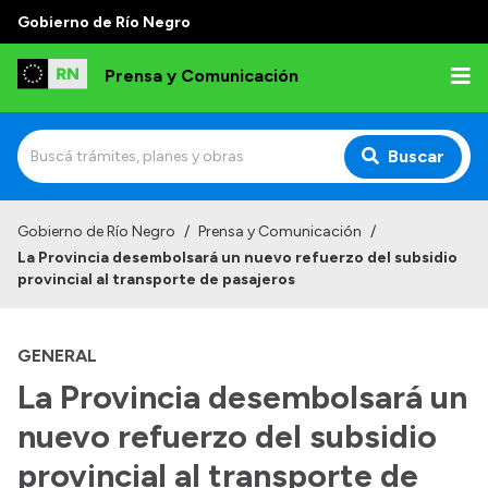
Gobierno de Río Negro
Prensa y Comunicación
Buscar
Inicio
Gobierno de Río Negro
/
Prensa y Comunicación
/
La Provincia desembolsará un nuevo refuerzo del subsidio
Institucional
provincial al transporte de pasajeros
Autoridades
GENERAL
Referentes de prensa
La Provincia desembolsará un
Archivo de noticias
nuevo refuerzo del subsidio
provincial al transporte de
Transparencia