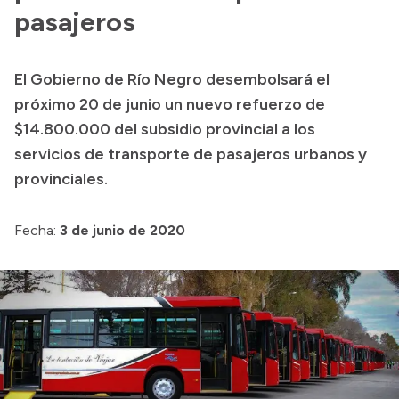
pasajeros
Presupuesto
Boletín Oficial
El Gobierno de Río Negro desembolsará el
Compras y licitaciones
próximo 20 de junio un nuevo refuerzo de
Consulta de expedientes
$14.800.000 del subsidio provincial a los
Consulta de pago a proveedores
servicios de transporte de pasajeros urbanos y
provinciales.
Convocatorias
Intranet
Fecha:
3 de junio de 2020
Login