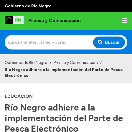
Gobierno de Río Negro
Prensa y Comunicación
Buscar
Inicio
Gobierno de Río Negro
/
Prensa y Comunicación
/
Río Negro adhiere a la implementación del Parte de Pesca
Institucional
Electrónico
Autoridades
EDUCACIÓN
Referentes de prensa
Río Negro adhiere a la
Archivo de noticias
implementación del Parte de
Pesca Electrónico
Transparencia