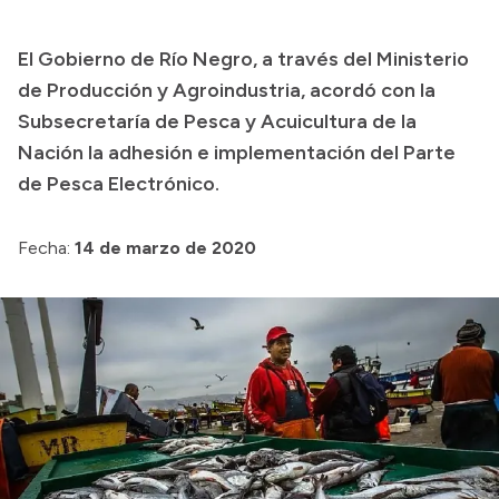
Presupuesto
El Gobierno de Río Negro, a través del Ministerio
Boletín Oficial
de Producción y Agroindustria, acordó con la
Compras y licitaciones
Subsecretaría de Pesca y Acuicultura de la
Nación la adhesión e implementación del Parte
Consulta de expedientes
de Pesca Electrónico.
Consulta de pago a proveedores
Convocatorias
Fecha:
14 de marzo de 2020
Intranet
Login