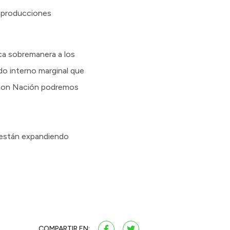
s producciones
ica sobremanera a los
do interno marginal que
 con Nación podremos
e están expandiendo
COMPARTIR EN: