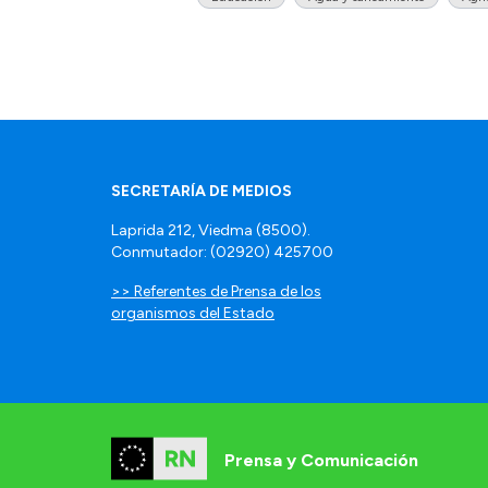
SECRETARÍA DE MEDIOS
Laprida 212, Viedma (8500).
Conmutador: (02920) 425700
>> Referentes de Prensa de los
organismos del Estado
Prensa y Comunicación