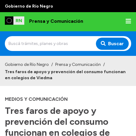
Gobierno de Río Negro
Prensa y Comunicación
Buscar
Inicio
Gobierno de Río Negro
/
Prensa y Comunicación
/
Tres faros de apoyo y prevención del consumo funcionan
Institucional
en colegios de Viedma
Autoridades
MEDIOS Y COMUNICACIÓN
Referentes de prensa
Tres faros de apoyo y
Archivo de noticias
prevención del consumo
funcionan en colegios de
Transparencia