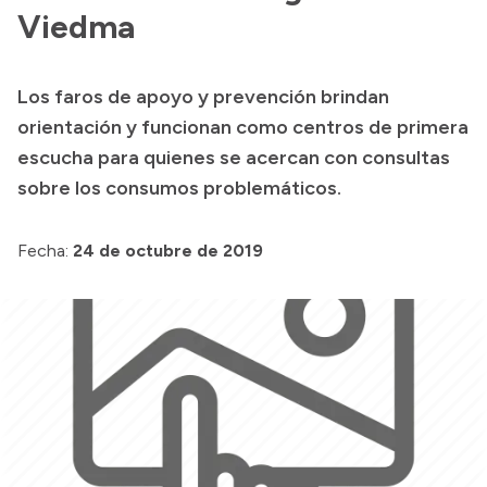
Viedma
Presupuesto
Boletín Oficial
Los faros de apoyo y prevención brindan
Compras y licitaciones
orientación y funcionan como centros de primera
Consulta de expedientes
escucha para quienes se acercan con consultas
Consulta de pago a proveedores
sobre los consumos problemáticos.
Convocatorias
Fecha:
24 de octubre de 2019
Intranet
Login