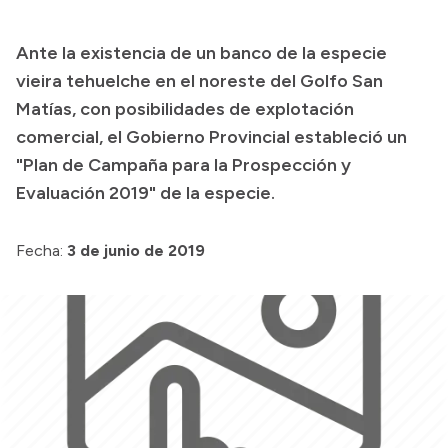
Presupuesto
Ante la existencia de un banco de la especie
Boletín Oficial
vieira tehuelche en el noreste del Golfo San
Compras y licitaciones
Matías, con posibilidades de explotación
comercial, el Gobierno Provincial estableció un
Consulta de expedientes
"Plan de Campaña para la Prospección y
Consulta de pago a proveedores
Evaluación 2019" de la especie.
Convocatorias
Intranet
Fecha:
3 de junio de 2019
Login