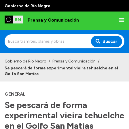
Gobierno de Río Negro
Prensa y Comunicación
Buscar
Inicio
Gobierno de Río Negro
/
Prensa y Comunicación
/
Se pescará de forma experimental vieira tehuelche en el
Institucional
Golfo San Matías
Autoridades
GENERAL
Referentes de prensa
Se pescará de forma
Archivo de noticias
experimental vieira tehuelche
en el Golfo San Matías
Transparencia