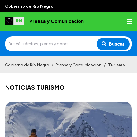
Gobierno de Río Negro
Prensa y Comunicación
Buscar
Inicio
Gobierno de Río Negro
/
Prensa y Comunicación
/
Turismo
Institucional
NOTICIAS TURISMO
Autoridades
Referentes de prensa
Archivo de noticias
Transparencia