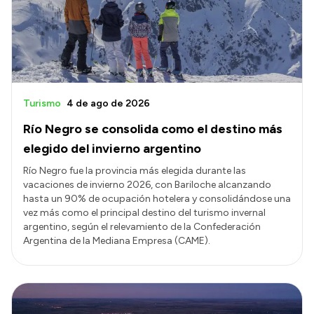
Presupuesto
Boletín Oficial
Compras y licitaciones
Consulta de expedientes
Turismo
4 de ago de 2026
Consulta de pago a proveedores
Río Negro se consolida como el destino más
Convocatorias
elegido del invierno argentino
Intranet
Río Negro fue la provincia más elegida durante las
vacaciones de invierno 2026, con Bariloche alcanzando
Login
hasta un 90% de ocupación hotelera y consolidándose una
vez más como el principal destino del turismo invernal
argentino, según el relevamiento de la Confederación
Argentina de la Mediana Empresa (CAME).