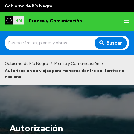
Gobierno de Río Negro
Prensa y Comunicación
Buscar
Inicio
Gobierno de Río Negro
/
Prensa y Comunicación
/
Autorización de viajes para menores dentro del territorio
Institucional
nacional
Autoridades
Referentes de prensa
Archivo de noticias
Autorización
Transparencia