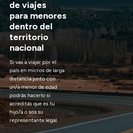
de viajes
Presupuesto
para menores
Boletín Oficial
dentro del
Compras y licitaciones
territorio
Consulta de expedientes
nacional
Consulta de pago a proveedores
Convocatorias
Si vas a viajar por el
Intranet
país en micros de larga
distancia junto con
Login
un/a menor de edad
podrás hacerlo si
acreditás que es tu
hijo/a o sos su
representante legal.