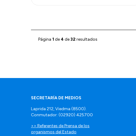
Página
1
de
4
de
32
resultados
SECRETARÍA DE MEDIOS
Laprida 212, Viedma (8500).
Conmutador: (02920) 425700
>> Referentes de Prensa de los
organismos del Estado