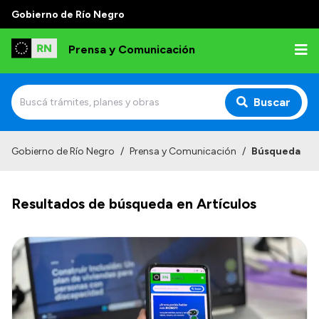
Gobierno de Río Negro
Prensa y Comunicación
Buscar
Inicio
Gobierno de Río Negro
/
Prensa y Comunicación
/
Búsqueda
Institucional
Resultados de búsqueda en Artículos
Autoridades
Referentes de prensa
Archivo de noticias
Transparencia