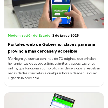
Presupuesto
Boletín Oficial
Compras y licitaciones
Consulta de expedientes
Modernización del Estado
2 de jun de 2026
Consulta de pago a proveedores
Portales web de Gobierno: claves para una
Convocatorias
provincia más cercana y accesible
Intranet
Río Negro ya cuenta con más de 70 páginas que brindan
herramientas de autogestión, trámites y capacitaciones
Login
online, que funcionan como oficinas de servicios y resuelven
necesidades concretas a cualquier hora y desde cualquier
lugar de la provincia.