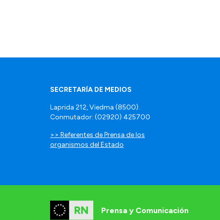
SECRETARÍA DE MEDIOS
Laprida 212, Viedma (8500).
Conmutador: (02920) 425700
>> Referentes de Prensa de los
organismos del Estado
Prensa y Comunicación