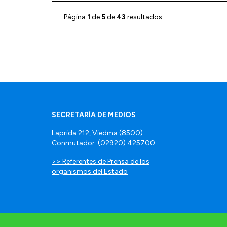
Página
1
de
5
de
43
resultados
SECRETARÍA DE MEDIOS
Laprida 212, Viedma (8500).
Conmutador: (02920) 425700
>> Referentes de Prensa de los
organismos del Estado