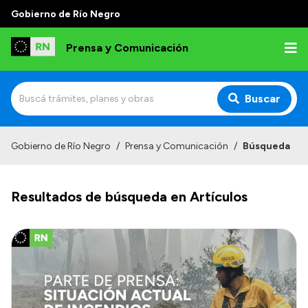
Gobierno de Río Negro
Prensa y Comunicación
Buscar
Inicio
Gobierno de Río Negro
/
Prensa y Comunicación
/
Búsqueda
Institucional
Resultados de búsqueda en Artículos
Autoridades
Referentes de prensa
Archivo de noticias
Transparencia