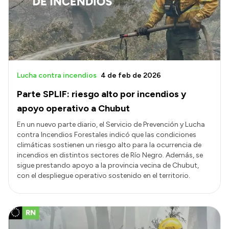
Presupuesto
Boletín Oficial
Compras y licitaciones
Consulta de expedientes
Lucha contra incendios
4 de feb de 2026
Consulta de pago a proveedores
Parte SPLIF: riesgo alto por incendios y
Convocatorias
apoyo operativo a Chubut
Intranet
En un nuevo parte diario, el Servicio de Prevención y Lucha
contra Incendios Forestales indicó que las condiciones
Login
climáticas sostienen un riesgo alto para la ocurrencia de
incendios en distintos sectores de Río Negro. Además, se
sigue prestando apoyo a la provincia vecina de Chubut,
con el despliegue operativo sostenido en el territorio.