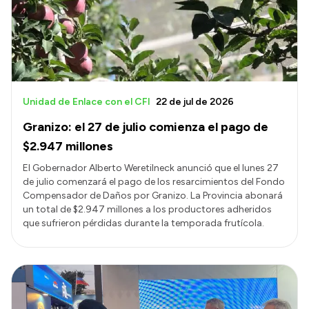
Presupuesto
Boletín Oficial
Compras y licitaciones
Consulta de expedientes
Unidad de Enlace con el CFI
22 de jul de 2026
Consulta de pago a proveedores
Granizo: el 27 de julio comienza el pago de
Convocatorias
$2.947 millones
Intranet
El Gobernador Alberto Weretilneck anunció que el lunes 27
de julio comenzará el pago de los resarcimientos del Fondo
Login
Compensador de Daños por Granizo. La Provincia abonará
un total de $2.947 millones a los productores adheridos
que sufrieron pérdidas durante la temporada frutícola.