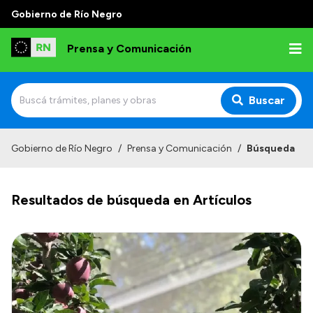
Gobierno de Río Negro
Prensa y Comunicación
Buscar
Inicio
Gobierno de Río Negro
/
Prensa y Comunicación
/
Búsqueda
Institucional
Resultados de búsqueda en Artículos
Autoridades
Referentes de prensa
Archivo de noticias
Transparencia