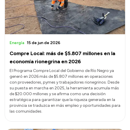
Presupuesto
Boletín Oficial
Compras y licitaciones
Consulta de expedientes
Energía
15 de jun de 2026
Consulta de pago a proveedores
Compre Local: más de $5.807 millones en la
Convocatorias
economía rionegrina en 2026
Intranet
El Programa Compre Local del Gobierno de Río Negro ya
generó en 2026 más de $5.807 millones en operaciones
Login
con proveedores, pymes y trabajadores rionegrinos. Desde
su puesta en marcha en 2025, la herramienta acumula más
de $20.000 millones y se afirma como una decisión
estratégica para garantizar que la riqueza generada en la
provincia se traduzca en más empleo y oportunidades para
las comunidades.