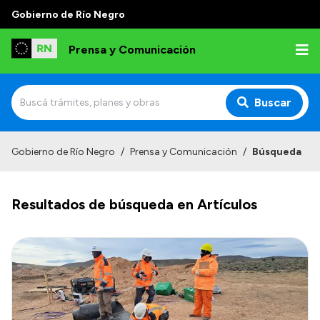
Gobierno de Río Negro
Prensa y Comunicación
Buscar
Inicio
Gobierno de Río Negro
/
Prensa y Comunicación
/
Búsqueda
Institucional
Resultados de búsqueda en Artículos
Autoridades
Referentes de prensa
Archivo de noticias
Transparencia