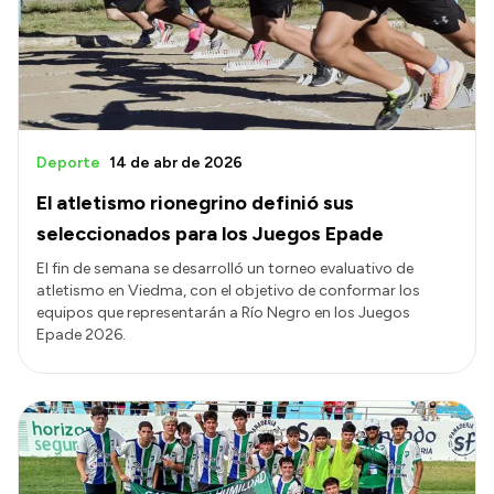
Presupuesto
Boletín Oficial
Compras y licitaciones
Consulta de expedientes
Deporte
14 de abr de 2026
Consulta de pago a proveedores
El atletismo rionegrino definió sus
Convocatorias
seleccionados para los Juegos Epade
Intranet
El fin de semana se desarrolló un torneo evaluativo de
atletismo en Viedma, con el objetivo de conformar los
Login
equipos que representarán a Río Negro en los Juegos
Epade 2026.