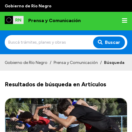
Gobierno de Río Negro
Prensa y Comunicación
Buscar
Inicio
Gobierno de Río Negro
/
Prensa y Comunicación
/
Búsqueda
Institucional
Resultados de búsqueda en Artículos
Autoridades
Referentes de prensa
Archivo de noticias
Transparencia