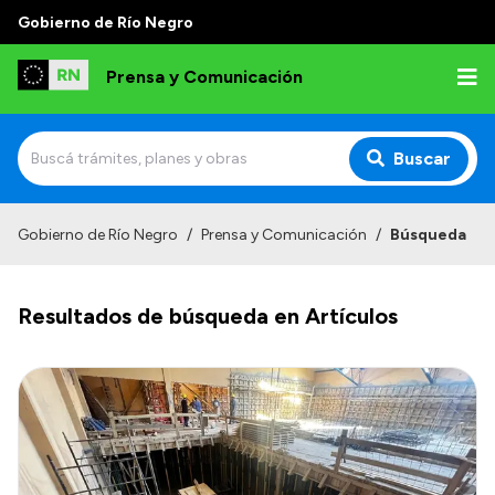
Gobierno de Río Negro
Prensa y Comunicación
Buscar
Inicio
Gobierno de Río Negro
/
Prensa y Comunicación
/
Búsqueda
Institucional
Resultados de búsqueda en Artículos
Autoridades
Referentes de prensa
Archivo de noticias
Transparencia