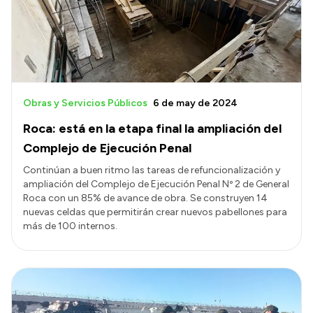
Presupuesto
Boletín Oficial
Compras y licitaciones
Consulta de expedientes
Obras y Servicios Públicos
6 de may de 2024
Consulta de pago a proveedores
Roca: está en la etapa final la ampliación del
Convocatorias
Complejo de Ejecución Penal
Intranet
Continúan a buen ritmo las tareas de refuncionalización y
ampliación del Complejo de Ejecución Penal Nº 2 de General
Login
Roca con un 85% de avance de obra. Se construyen 14
nuevas celdas que permitirán crear nuevos pabellones para
más de 100 internos.