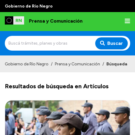
Gobierno de Río Negro
Prensa y Comunicación
Buscar
Inicio
Gobierno de Río Negro
/
Prensa y Comunicación
/
Búsqueda
Institucional
Resultados de búsqueda en Artículos
Autoridades
Referentes de prensa
Archivo de noticias
Transparencia