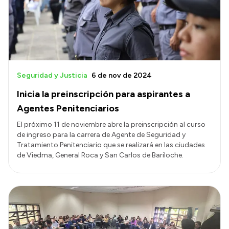
Presupuesto
Boletín Oficial
Compras y licitaciones
Consulta de expedientes
Seguridad y Justicia
6 de nov de 2024
Consulta de pago a proveedores
Inicia la preinscripción para aspirantes a
Convocatorias
Agentes Penitenciarios
Intranet
El próximo 11 de noviembre abre la preinscripción al curso
de ingreso para la carrera de Agente de Seguridad y
Login
Tratamiento Penitenciario que se realizará en las ciudades
de Viedma, General Roca y San Carlos de Bariloche.