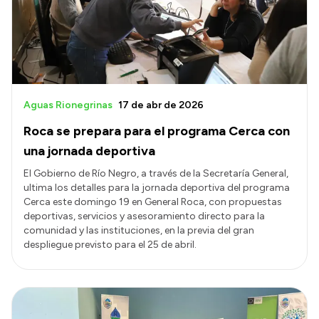
Presupuesto
Boletín Oficial
Compras y licitaciones
Consulta de expedientes
Aguas Rionegrinas
17 de abr de 2026
Consulta de pago a proveedores
Roca se prepara para el programa Cerca con
Convocatorias
una jornada deportiva
Intranet
El Gobierno de Río Negro, a través de la Secretaría General,
ultima los detalles para la jornada deportiva del programa
Login
Cerca este domingo 19 en General Roca, con propuestas
deportivas, servicios y asesoramiento directo para la
comunidad y las instituciones, en la previa del gran
despliegue previsto para el 25 de abril.