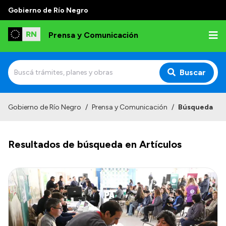
Gobierno de Río Negro
Prensa y Comunicación
Buscar
Inicio
Gobierno de Río Negro
/
Prensa y Comunicación
/
Búsqueda
Institucional
Resultados de búsqueda en Artículos
Autoridades
Referentes de prensa
Archivo de noticias
Transparencia