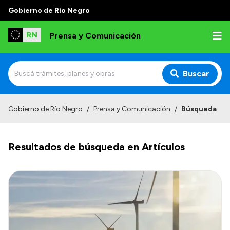
Gobierno de Río Negro
Prensa y Comunicación
Buscar
Inicio
Gobierno de Río Negro
/
Prensa y Comunicación
/
Búsqueda
Institucional
Resultados de búsqueda en Artículos
Autoridades
Referentes de prensa
Archivo de noticias
Transparencia