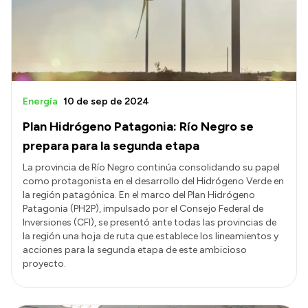
Presupuesto
Boletín Oficial
Compras y licitaciones
Consulta de expedientes
Energía
10 de sep de 2024
Consulta de pago a proveedores
Plan Hidrógeno Patagonia: Río Negro se
Convocatorias
prepara para la segunda etapa
Intranet
La provincia de Río Negro continúa consolidando su papel
como protagonista en el desarrollo del Hidrógeno Verde en
Login
la región patagónica. En el marco del Plan Hidrógeno
Patagonia (PH2P), impulsado por el Consejo Federal de
Inversiones (CFI), se presentó ante todas las provincias de
la región una hoja de ruta que establece los lineamientos y
acciones para la segunda etapa de este ambicioso
proyecto.