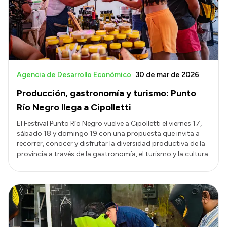
Presupuesto
Boletín Oficial
Compras y licitaciones
Consulta de expedientes
Agencia de Desarrollo Económico
30 de mar de 2026
Consulta de pago a proveedores
Producción, gastronomía y turismo: Punto
Convocatorias
Río Negro llega a Cipolletti
Intranet
El Festival Punto Río Negro vuelve a Cipolletti el viernes 17,
sábado 18 y domingo 19 con una propuesta que invita a
Login
recorrer, conocer y disfrutar la diversidad productiva de la
provincia a través de la gastronomía, el turismo y la cultura.