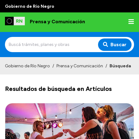
Gobierno de Río Negro
Prensa y Comunicación
Buscar
Inicio
Gobierno de Río Negro
/
Prensa y Comunicación
/
Búsqueda
Institucional
Resultados de búsqueda en Artículos
Autoridades
Referentes de prensa
Archivo de noticias
Transparencia