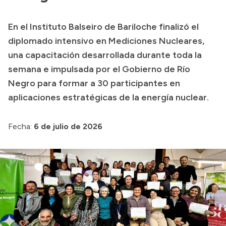
Presupuesto
En el Instituto Balseiro de Bariloche finalizó el
Boletín Oficial
diplomado intensivo en Mediciones Nucleares,
Compras y licitaciones
una capacitación desarrollada durante toda la
semana e impulsada por el Gobierno de Río
Consulta de expedientes
Negro para formar a 30 participantes en
Consulta de pago a proveedores
aplicaciones estratégicas de la energía nuclear.
Convocatorias
Intranet
Fecha:
6 de julio de 2026
Login