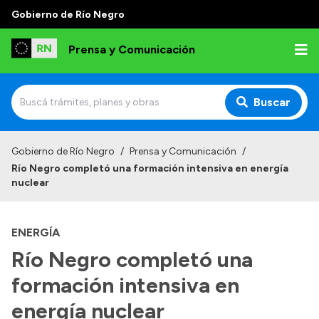
Gobierno de Río Negro
Prensa y Comunicación
Buscar
Inicio
Gobierno de Río Negro
/
Prensa y Comunicación
/
Río Negro completó una formación intensiva en energía
Institucional
nuclear
Autoridades
ENERGÍA
Referentes de prensa
Río Negro completó una
Archivo de noticias
formación intensiva en
energía nuclear
Transparencia