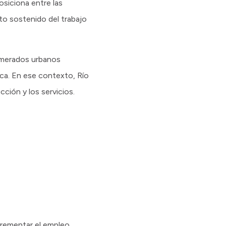
siciona entre las
o sostenido del trabajo
lomerados urbanos
ica. En ese contexto, Río
ción y los servicios.
ncrementar el empleo