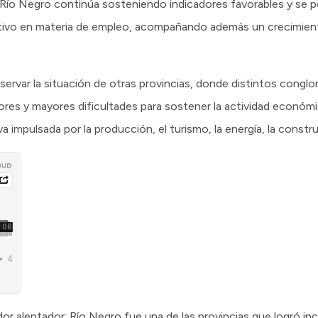
Río Negro continúa sosteniendo indicadores favorables y se po
tivo en materia de empleo, acompañando además un crecimient
observar la situación de otras provincias, donde distintos cong
ores y mayores dificultades para sostener la actividad económ
impulsada por la producción, el turismo, la energía, la construc
or alentador: Río Negro fue una de las provincias que logró i