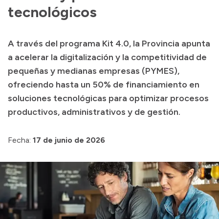
tecnológicos
Presupuesto
Boletín Oficial
A través del programa Kit 4.0, la Provincia apunta
Compras y licitaciones
a acelerar la digitalización y la competitividad de
Consulta de expedientes
pequeñas y medianas empresas (PYMES),
Consulta de pago a proveedores
ofreciendo hasta un 50% de financiamiento en
soluciones tecnológicas para optimizar procesos
Convocatorias
productivos, administrativos y de gestión.
Intranet
Login
Fecha:
17 de junio de 2026