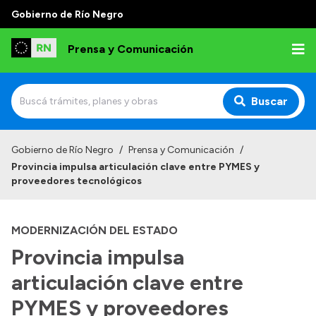
Gobierno de Río Negro
Prensa y Comunicación
Buscar
Inicio
Gobierno de Río Negro
/
Prensa y Comunicación
/
Provincia impulsa articulación clave entre PYMES y
Institucional
proveedores tecnológicos
Autoridades
MODERNIZACIÓN DEL ESTADO
Referentes de prensa
Provincia impulsa
Archivo de noticias
articulación clave entre
PYMES y proveedores
Transparencia