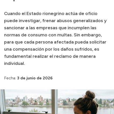
Presupuesto
Cuando el Estado rionegrino actúa de oficio
Boletín Oficial
puede investigar, frenar abusos generalizados y
Compras y licitaciones
sancionar a las empresas que incumplen las
normas de consumo con multas. Sin embargo,
Consulta de expedientes
para que cada persona afectada pueda solicitar
Consulta de pago a proveedores
una compensación por los daños sufridos, es
Convocatorias
fundamental realizar el reclamo de manera
Intranet
individual.
Login
Fecha:
3 de junio de 2026