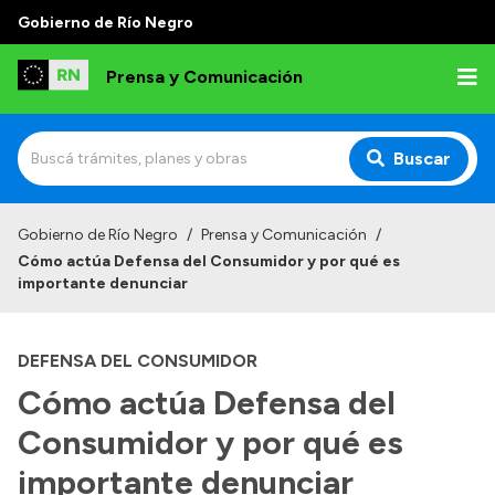
Gobierno de Río Negro
Prensa y Comunicación
Buscar
Inicio
Gobierno de Río Negro
/
Prensa y Comunicación
/
Cómo actúa Defensa del Consumidor y por qué es
Institucional
importante denunciar
Autoridades
DEFENSA DEL CONSUMIDOR
Referentes de prensa
Cómo actúa Defensa del
Archivo de noticias
Consumidor y por qué es
importante denunciar
Transparencia