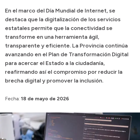
En el marco del Día Mundial de Internet, se
Presupuesto
destaca que la digitalización de los servicios
Boletín Oficial
estatales permite que la conectividad se
Compras y licitaciones
transforme en una herramienta ágil,
Consulta de expedientes
transparente y eficiente. La Provincia continúa
Consulta de pago a proveedores
avanzando en el Plan de Transformación Digital
para acercar el Estado a la ciudadanía,
Convocatorias
reafirmando así el compromiso por reducir la
Intranet
brecha digital y promover la inclusión.
Login
Fecha:
18 de mayo de 2026