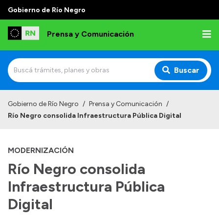
Gobierno de Río Negro
Prensa y Comunicación
Buscar
Inicio
Gobierno de Río Negro
/
Prensa y Comunicación
/
Río Negro consolida Infraestructura Pública Digital
Institucional
Autoridades
MODERNIZACIÓN
Referentes de prensa
Río Negro consolida
Archivo de noticias
Infraestructura Pública
Digital
Transparencia