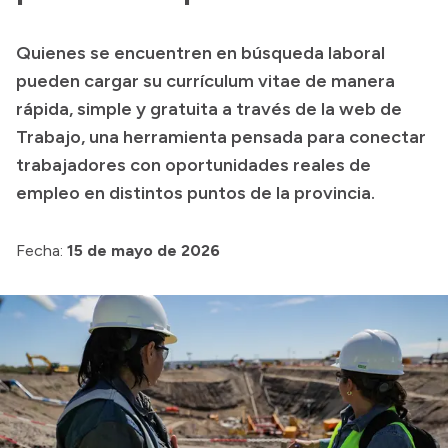
Presupuesto
Quienes se encuentren en búsqueda laboral
Boletín Oficial
pueden cargar su currículum vitae de manera
Compras y licitaciones
rápida, simple y gratuita a través de la web de
Trabajo, una herramienta pensada para conectar
Consulta de expedientes
trabajadores con oportunidades reales de
Consulta de pago a proveedores
empleo en distintos puntos de la provincia.
Convocatorias
Intranet
Fecha:
15 de mayo de 2026
Login