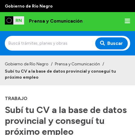
Gobierno de Río Negro
Prensa y Comunicación
Buscar
Inicio
Gobierno de Río Negro
/
Prensa y Comunicación
/
Subí tu CV a la base de datos provincial y conseguí tu
Institucional
próximo empleo
Autoridades
TRABAJO
Referentes de prensa
Subí tu CV a la base de datos
Archivo de noticias
provincial y conseguí tu
próximo empleo
Transparencia