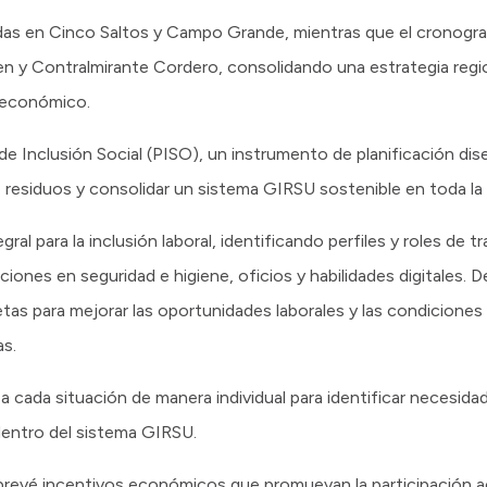
adas en Cinco Saltos y Campo Grande, mientras que el cronogr
len y Contralmirante Cordero, consolidando una estrategia regio
o económico.
e Inclusión Social (PISO), un instrumento de planificación dis
de residuos y consolidar un sistema GIRSU sostenible en toda la 
al para la inclusión laboral, identificando perfiles y roles de t
nes en seguridad e higiene, oficios y habilidades digitales. D
tas para mejorar las oportunidades laborales y las condiciones
s.
za cada situación de manera individual para identificar necesid
 dentro del sistema GIRSU.
O prevé incentivos económicos que promuevan la participación a