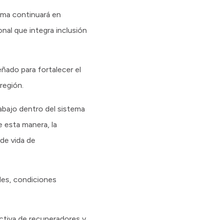
ama continuará en
nal que integra inclusión
eñado para fortalecer el
región.
rabajo dentro del sistema
e esta manera, la
 de vida de
ades, condiciones
ctiva de recuperadores y