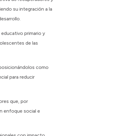
ndo su integración a la
esarrollo.
 educativo primario y
dolescentes de las
, posicionándolos como
ial para reducir
ores que, por
n enfoque social e
egionales con impacto