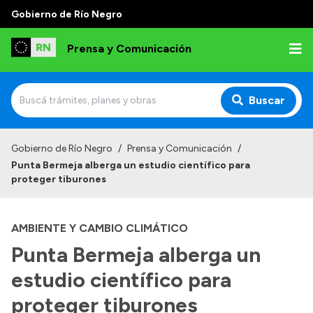
Gobierno de Río Negro
Prensa y Comunicación
Buscar
Inicio
Gobierno de Río Negro
/
Prensa y Comunicación
/
Punta Bermeja alberga un estudio científico para
Institucional
proteger tiburones
Autoridades
AMBIENTE Y CAMBIO CLIMÁTICO
Referentes de prensa
Punta Bermeja alberga un
Archivo de noticias
estudio científico para
proteger tiburones
Transparencia