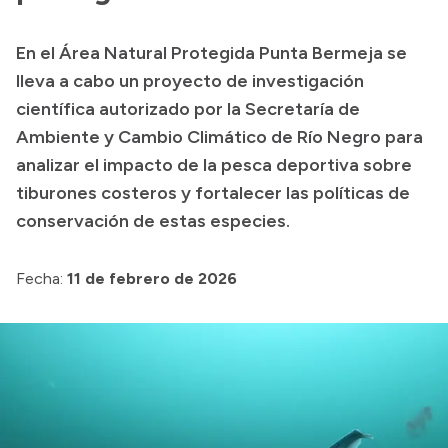
Presupuesto
En el Área Natural Protegida Punta Bermeja se
Boletín Oficial
lleva a cabo un proyecto de investigación
Compras y licitaciones
científica autorizado por la Secretaría de
Ambiente y Cambio Climático de Río Negro para
Consulta de expedientes
analizar el impacto de la pesca deportiva sobre
Consulta de pago a proveedores
tiburones costeros y fortalecer las políticas de
Convocatorias
conservación de estas especies.
Intranet
Login
Fecha:
11 de febrero de 2026