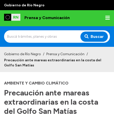
Gobierno de Río Negro
Prensa y Comunicación
Buscar
Inicio
Gobierno de Río Negro
/
Prensa y Comunicación
/
Precaución ante mareas extraordinarias en la costa del
Institucional
Golfo San Matías
Autoridades
AMBIENTE Y CAMBIO CLIMÁTICO
Referentes de prensa
Precaución ante mareas
Archivo de noticias
extraordinarias en la costa
del Golfo San Matías
Transparencia