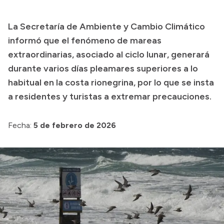
Presupuesto
La Secretaría de Ambiente y Cambio Climático
Boletín Oficial
informó que el fenómeno de mareas
Compras y licitaciones
extraordinarias, asociado al ciclo lunar, generará
durante varios días pleamares superiores a lo
Consulta de expedientes
habitual en la costa rionegrina, por lo que se insta
Consulta de pago a proveedores
a residentes y turistas a extremar precauciones.
Convocatorias
Intranet
Fecha:
5 de febrero de 2026
Login