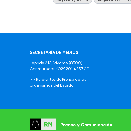
Seguridad y Justicia
Programa Masculinida
SECRETARÍA DE MEDIOS
Laprida 212, Viedma (8500).
Conmutador: (02920) 425700
>> Referentes de Prensa de los
organismos del Estado
Prensa y Comunicación