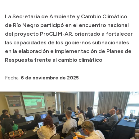
Presupuesto
La Secretaría de Ambiente y Cambio Climático
Boletín Oficial
de Río Negro participó en el encuentro nacional
Compras y licitaciones
del proyecto ProCLIM-AR, orientado a fortalecer
las capacidades de los gobiernos subnacionales
Consulta de expedientes
en la elaboración e implementación de Planes de
Consulta de pago a proveedores
Respuesta frente al cambio climático.
Convocatorias
Intranet
Fecha:
6 de noviembre de 2025
Login