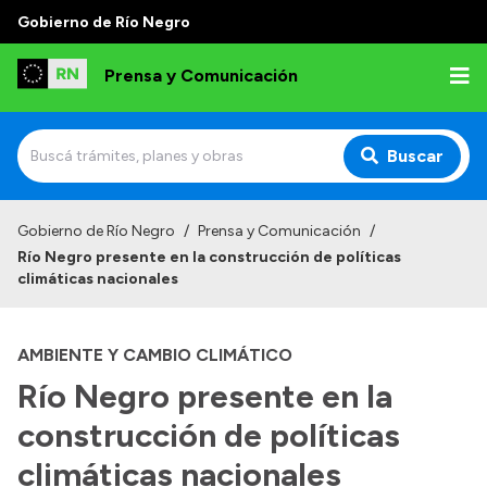
Gobierno de Río Negro
Prensa y Comunicación
Buscar
Inicio
Gobierno de Río Negro
/
Prensa y Comunicación
/
Río Negro presente en la construcción de políticas
Institucional
climáticas nacionales
Autoridades
AMBIENTE Y CAMBIO CLIMÁTICO
Referentes de prensa
Río Negro presente en la
Archivo de noticias
construcción de políticas
climáticas nacionales
Transparencia