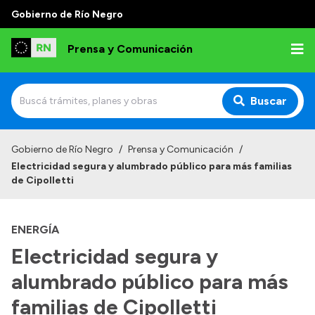
Gobierno de Río Negro
Prensa y Comunicación
Buscar
Inicio
Gobierno de Río Negro
/
Prensa y Comunicación
/
Electricidad segura y alumbrado público para más familias
Institucional
de Cipolletti
Autoridades
ENERGÍA
Referentes de prensa
Electricidad segura y
Archivo de noticias
alumbrado público para más
familias de Cipolletti
Transparencia