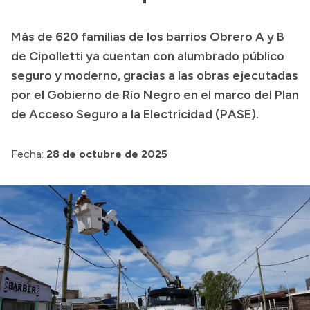
Presupuesto
Más de 620 familias de los barrios Obrero A y B
Boletín Oficial
de Cipolletti ya cuentan con alumbrado público
Compras y licitaciones
seguro y moderno, gracias a las obras ejecutadas
por el Gobierno de Río Negro en el marco del Plan
Consulta de expedientes
de Acceso Seguro a la Electricidad (PASE).
Consulta de pago a proveedores
Convocatorias
Fecha:
28 de octubre de 2025
Intranet
Login