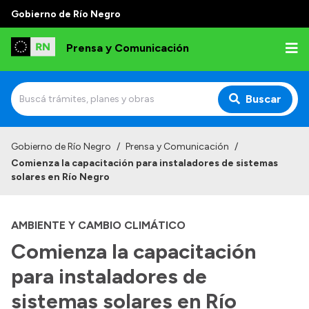
Gobierno de Río Negro
Prensa y Comunicación
Buscar
Inicio
Gobierno de Río Negro
/
Prensa y Comunicación
/
Comienza la capacitación para instaladores de sistemas
Institucional
solares en Río Negro
Autoridades
AMBIENTE Y CAMBIO CLIMÁTICO
Referentes de prensa
Comienza la capacitación
Archivo de noticias
para instaladores de
sistemas solares en Río
Transparencia