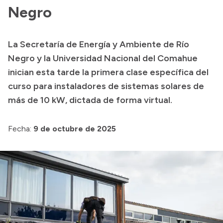
Negro
Presupuesto
Boletín Oficial
La Secretaría de Energía y Ambiente de Río
Compras y licitaciones
Negro y la Universidad Nacional del Comahue
Consulta de expedientes
inician esta tarde la primera clase específica del
Consulta de pago a proveedores
curso para instaladores de sistemas solares de
más de 10 kW, dictada de forma virtual.
Convocatorias
Intranet
Fecha:
9 de octubre de 2025
Login