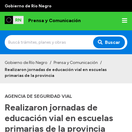
Gobierno de Río Negro
Prensa y Comunicación
Buscar
Inicio
Gobierno de Río Negro
/
Prensa y Comunicación
/
Realizaron jornadas de educación vial en escuelas
Institucional
primarias de la provincia
Autoridades
AGENCIA DE SEGURIDAD VIAL
Referentes de prensa
Realizaron jornadas de
Archivo de noticias
educación vial en escuelas
primarias de la provincia
Transparencia