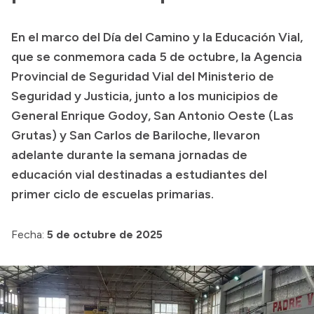
Presupuesto
En el marco del Día del Camino y la Educación Vial,
Boletín Oficial
que se conmemora cada 5 de octubre, la Agencia
Compras y licitaciones
Provincial de Seguridad Vial del Ministerio de
Seguridad y Justicia, junto a los municipios de
Consulta de expedientes
General Enrique Godoy, San Antonio Oeste (Las
Consulta de pago a proveedores
Grutas) y San Carlos de Bariloche, llevaron
Convocatorias
adelante durante la semana jornadas de
Intranet
educación vial destinadas a estudiantes del
Login
primer ciclo de escuelas primarias.
Fecha:
5 de octubre de 2025