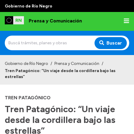
Gobierno de Río Negro
Prensa y Comunicación
Buscar
Inicio
Gobierno de Río Negro
/
Prensa y Comunicación
/
Tren Patagónico: “Un viaje desde la cordillera bajo las
Institucional
estrellas”
Autoridades
TREN PATAGÓNICO
Referentes de prensa
Tren Patagónico: “Un viaje
Archivo de noticias
desde la cordillera bajo las
estrellas”
Transparencia