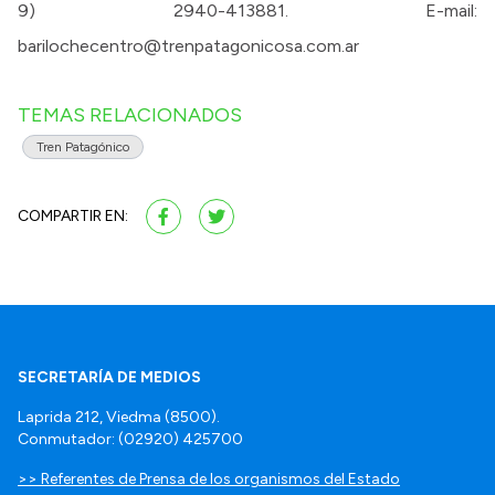
9) 2940-413881. E-mail:
barilochecentro@trenpatagonicosa.com.ar
TEMAS RELACIONADOS
Tren Patagónico
COMPARTIR EN:
SECRETARÍA DE MEDIOS
Laprida 212, Viedma (8500).
Conmutador: (02920) 425700
>> Referentes de Prensa de los organismos del Estado