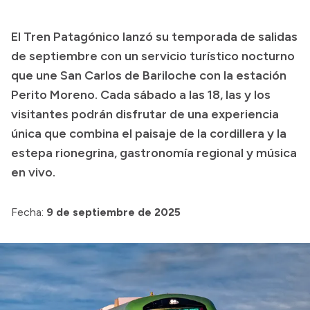
Presupuesto
El Tren Patagónico lanzó su temporada de salidas
Boletín Oficial
de septiembre con un servicio turístico nocturno
Compras y licitaciones
que une San Carlos de Bariloche con la estación
Perito Moreno. Cada sábado a las 18, las y los
Consulta de expedientes
visitantes podrán disfrutar de una experiencia
Consulta de pago a proveedores
única que combina el paisaje de la cordillera y la
Convocatorias
estepa rionegrina, gastronomía regional y música
Intranet
en vivo.
Login
Fecha:
9 de septiembre de 2025