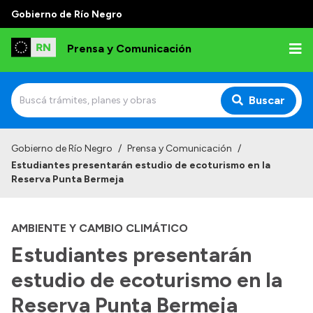
Gobierno de Río Negro
Prensa y Comunicación
Buscar
Inicio
Gobierno de Río Negro
/
Prensa y Comunicación
/
Estudiantes presentarán estudio de ecoturismo en la
Institucional
Reserva Punta Bermeja
Autoridades
AMBIENTE Y CAMBIO CLIMÁTICO
Referentes de prensa
Estudiantes presentarán
Archivo de noticias
estudio de ecoturismo en la
Reserva Punta Bermeja
Transparencia