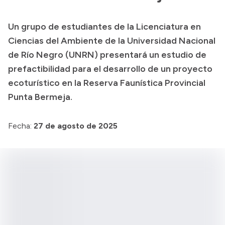
Presupuesto
Un grupo de estudiantes de la Licenciatura en
Boletín Oficial
Ciencias del Ambiente de la Universidad Nacional
Compras y licitaciones
de Río Negro (UNRN) presentará un estudio de
prefactibilidad para el desarrollo de un proyecto
Consulta de expedientes
ecoturístico en la Reserva Faunística Provincial
Consulta de pago a proveedores
Punta Bermeja.
Convocatorias
Intranet
Fecha:
27 de agosto de 2025
Login