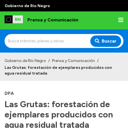
Gobierno de Río Negro
Prensa y Comunicación
Buscar
Inicio
Gobierno de Río Negro
/
Prensa y Comunicación
/
Las Grutas: forestación de ejemplares producidos con
Institucional
agua residual tratada
Autoridades
DPA
Referentes de prensa
Las Grutas: forestación de
Archivo de noticias
ejemplares producidos con
agua residual tratada
Transparencia