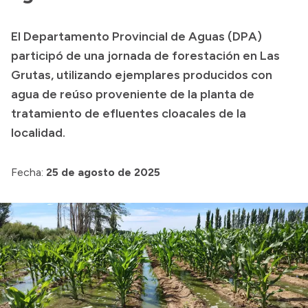
Presupuesto
El Departamento Provincial de Aguas (DPA)
Boletín Oficial
participó de una jornada de forestación en Las
Compras y licitaciones
Grutas, utilizando ejemplares producidos con
agua de reúso proveniente de la planta de
Consulta de expedientes
tratamiento de efluentes cloacales de la
Consulta de pago a proveedores
localidad.
Convocatorias
Intranet
Fecha:
25 de agosto de 2025
Login