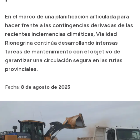
Presupuesto
En el marco de una planificación articulada para
Boletín Oficial
hacer frente a las contingencias derivadas de las
Compras y licitaciones
recientes inclemencias climáticas, Vialidad
Rionegrina continúa desarrollando intensas
Consulta de expedientes
tareas de mantenimiento con el objetivo de
Consulta de pago a proveedores
garantizar una circulación segura en las rutas
Convocatorias
provinciales.
Intranet
Login
Fecha:
8 de agosto de 2025