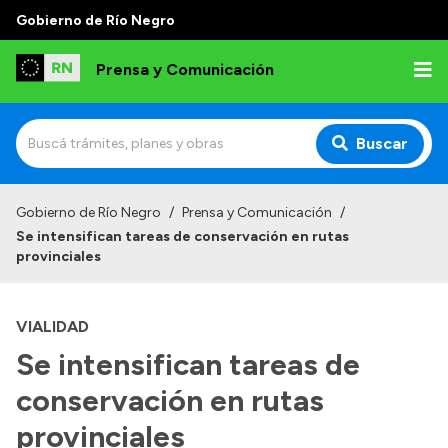
Gobierno de Río Negro
Prensa y Comunicación
Buscar
Inicio
Gobierno de Río Negro
/
Prensa y Comunicación
/
Se intensifican tareas de conservación en rutas
Institucional
provinciales
Autoridades
VIALIDAD
Referentes de prensa
Se intensifican tareas de
Archivo de noticias
conservación en rutas
provinciales
Transparencia