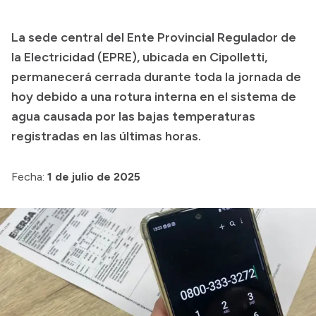
Presupuesto
La sede central del Ente Provincial Regulador de
Boletín Oficial
la Electricidad (EPRE), ubicada en Cipolletti,
Compras y licitaciones
permanecerá cerrada durante toda la jornada de
hoy debido a una rotura interna en el sistema de
Consulta de expedientes
agua causada por las bajas temperaturas
Consulta de pago a proveedores
registradas en las últimas horas.
Convocatorias
Intranet
Fecha:
1 de julio de 2025
Login