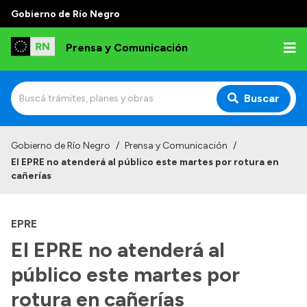
Gobierno de Río Negro
Prensa y Comunicación
Buscar
Inicio
Gobierno de Río Negro
/
Prensa y Comunicación
/
El EPRE no atenderá al público este martes por rotura en
Institucional
cañerías
Autoridades
EPRE
Referentes de prensa
El EPRE no atenderá al
Archivo de noticias
público este martes por
rotura en cañerías
Transparencia