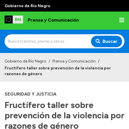
Gobierno de Río Negro
Prensa y Comunicación
Buscar
Inicio
Gobierno de Río Negro
/
Prensa y Comunicación
/
Fructífero taller sobre prevención de la violencia por
Institucional
razones de género
Autoridades
SEGURIDAD Y JUSTICIA
Referentes de prensa
Fructífero taller sobre
Archivo de noticias
prevención de la violencia por
razones de género
Transparencia