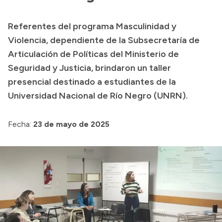
Presupuesto
Referentes del programa Masculinidad y
Boletín Oficial
Violencia, dependiente de la Subsecretaría de
Compras y licitaciones
Articulación de Políticas del Ministerio de
Seguridad y Justicia, brindaron un taller
Consulta de expedientes
presencial destinado a estudiantes de la
Consulta de pago a proveedores
Universidad Nacional de Río Negro (UNRN).
Convocatorias
Intranet
Fecha:
23 de mayo de 2025
Login