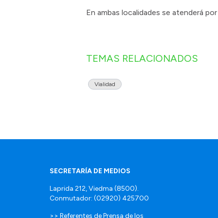
En ambas localidades se atenderá por 
TEMAS RELACIONADOS
Vialidad
SECRETARÍA DE MEDIOS
Laprida 212, Viedma (8500).
Conmutador: (02920) 425700
>> Referentes de Prensa de los