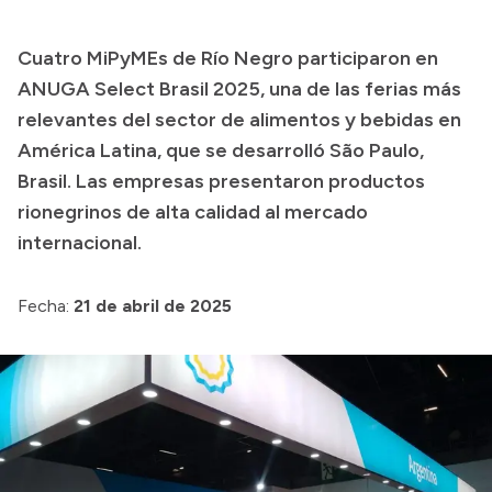
Presupuesto
Cuatro MiPyMEs de Río Negro participaron en
Boletín Oficial
ANUGA Select Brasil 2025, una de las ferias más
Compras y licitaciones
relevantes del sector de alimentos y bebidas en
América Latina, que se desarrolló São Paulo,
Consulta de expedientes
Brasil. Las empresas presentaron productos
Consulta de pago a proveedores
rionegrinos de alta calidad al mercado
Convocatorias
internacional.
Intranet
Login
Fecha:
21 de abril de 2025