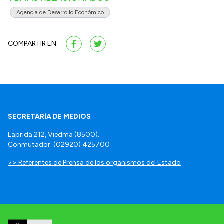
Agencia de Desarrollo Económico
COMPARTIR EN:
SECRETARÍA DE MEDIOS
Laprida 212, Viedma (8500).
Conmutador: (02920) 425700
>> Referentes de Prensa de los organismos del Estado