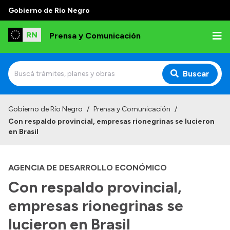
Gobierno de Río Negro
Prensa y Comunicación
Buscar
Inicio
Gobierno de Río Negro
/
Prensa y Comunicación
/
Con respaldo provincial, empresas rionegrinas se lucieron
Institucional
en Brasil
Autoridades
AGENCIA DE DESARROLLO ECONÓMICO
Referentes de prensa
Con respaldo provincial,
Archivo de noticias
empresas rionegrinas se
lucieron en Brasil
Transparencia